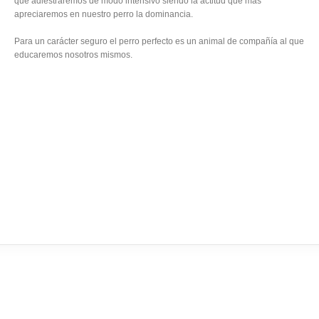
que adiestraremos de modo intensivo siendo la actitud que más
apreciaremos en nuestro perro la dominancia.
Para un carácter seguro el perro perfecto es un animal de compañía al que
educaremos nosotros mismos.