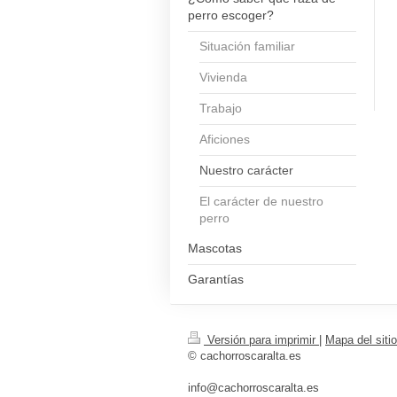
perro escoger?
Situación familiar
Vivienda
Trabajo
Aficiones
Nuestro carácter
El carácter de nuestro
perro
Mascotas
Garantías
Versión para imprimir
|
Mapa del sitio
© cachorroscaralta.es
info@cachorroscaralta.es